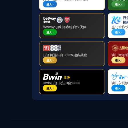
财务部
中国·9
9428cn太阳集团古天乐原始凭证报销单.p