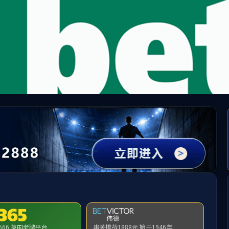
428cn太阳集团古天乐(Macau)股份有限公司-Official we
人才培养
创新风采
人才招聘
员工活动