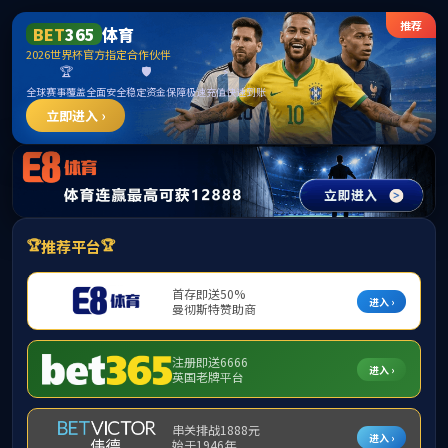
中国·9428cn太阳集团古天乐(Macau)股份有限公司-
Official website
首页
太阳9428cn集团
9428cn太阳集团
人才培养
官网