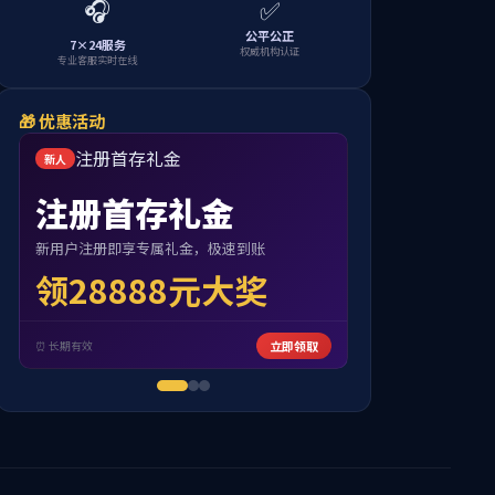
当前位置:
首页
>>
人才培养
>>
基地建设
>> 正文
岗
bsite
庄基地）开展访企拓岗促就业活动。本次活动旨
业工作。
研融合、应用型培养”的育人理念。他表示，此次
拓高质量就业岗位，同时为企业输送符合发展需