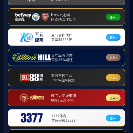
校园风景
中国·9428cn太